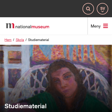
Spr
Sök
Nat
Meny
Hem
/
Skola
/
Studiematerial
Studiematerial