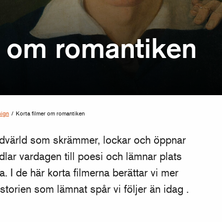
r om romantiken
sign
/
Korta filmer om romantiken
ildvärld som skrämmer, lockar och öppnar
ar vardagen till poesi och lämnar plats
a. I de här korta filmerna berättar vi mer
torien som lämnat spår vi följer än idag .