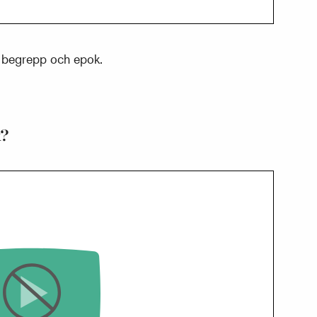
om begrepp och epok.
k?