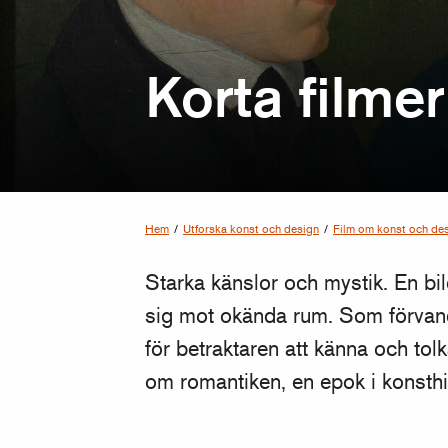
Korta filme
Hem
/
Utforska konst och design
/
Film om konst och de
Starka känslor och mystik. En b
sig mot okända rum. Som förvandl
för betraktaren att känna och tolk
om romantiken, en epok i konsthis