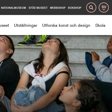
 NATIONALMUSEUM
STÖD MUSEET
WEBBSHOP
BOKSHOP
Språ
Sök
useet
Utställningar
Utforska konst och design
Skola