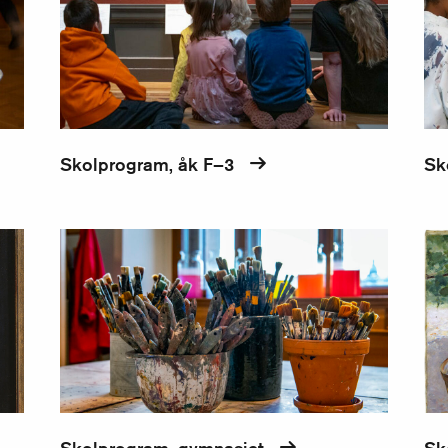
Skolprogram, åk F–3
Sk
Skolprogram, gymnasiet
Skolp