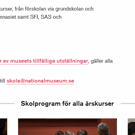
urser, från förskolan via grundskolan och
mnasiet samt SFI, SAS och
.
 av museets tillfälliga utställningar
, gäller alla
ill
skola@nationalmuseum.se
Skolprogram för alla årskurser
Skolprogram, åk F–3
Skolp