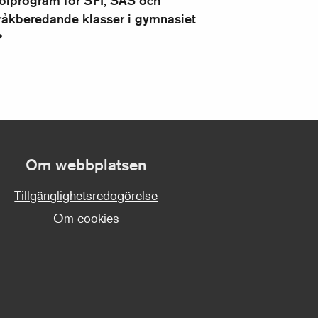
olprogram för SFI, SAS och
råkberedande klasser i gymnasiet
Om webbplatsen
Tillgänglighetsredogörelse
Om cookies