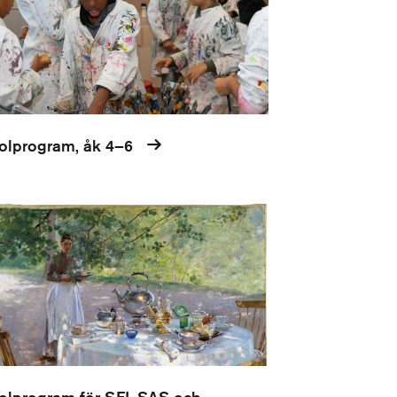
olprogram, åk 4–6
rogram för SFI, SAS och språkberedande klasser i gymnasiet