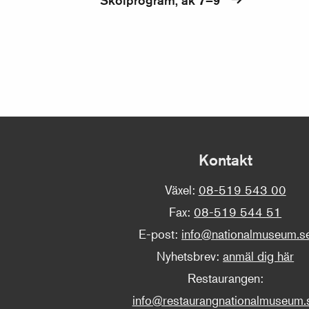
Skolprogram, åk 7–9
Kontakt
Växel:
08-519 543 00
Fax:
08-519 544 51
E-post:
info@nationalmuseum.s
Nyhetsbrev:
anmäl dig här
Restaurangen:
info@restaurangnationalmuseum.