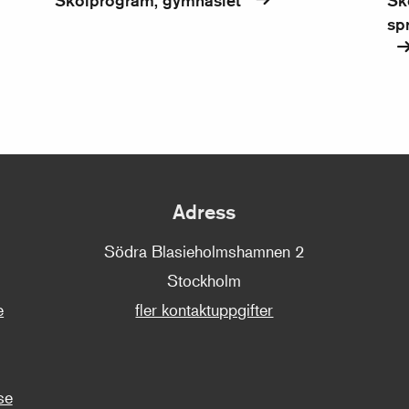
Skolprogram, gymnasiet
Sk
sp
Adress
Södra Blasieholmshamnen 2
Stockholm
e
fler kontaktuppgifter
se