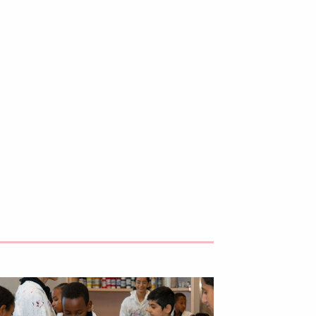
rogram, åk 4–6