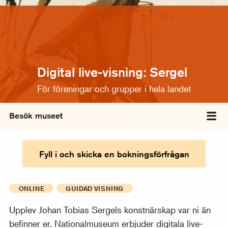
Digital live-visning: Sergel
För föreningar och grupper i hela landet
Besök museet
Väx
Fyll i och skicka en bokningsförfrågan
ONLINE
GUIDAD VISNING
Upplev Johan Tobias Sergels konstnärskap var ni än
befinner er. Nationalmuseum erbjuder digitala live-