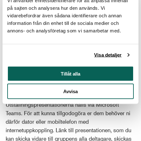
Vi använder enhetsidentifierare för att anpassa innehåll
Kostnad:
2 500 kr
på sajten och analysera hur den används. Vi
vidarebefordrar även sådana identifierare och annan
Betalning:
mot faktura
information från din enhet till de sociala medier och
annons- och analysföretag som vi samarbetar med.
Bokning och kontakt
Fyll gärna i vårt webbformulär med bokningsförfrågan
så återkommer vi till dig inom kort. Har du frågor är
Visa detaljer
du välkommen mejla oss.
E-post:
bokningen@nationalmuseum.se
Tillåt alla
Avvisa
Tekniska förutsättningar
Utställningspresentationerna hålls via Microsoft
Teams. För att kunna tillgodogöra er dem behöver ni
därför dator eller mobiltelefon med
internetuppkoppling. Länk till presentationen, som du
kan skicka vidare till gruppens alla deltagare, skickas