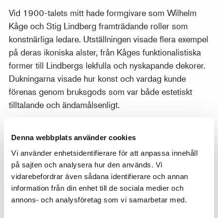
Vid 1900-talets mitt hade formgivare som Wilhelm
Kåge och Stig Lindberg framträdande roller som
konstnärliga ledare. Utställningen visade flera exempel
på deras ikoniska alster, från Kåges funktionalistiska
former till Lindbergs lekfulla och nyskapande dekorer.
Dukningarna visade hur konst och vardag kunde
förenas genom bruksgods som var både estetiskt
tilltalande och ändamålsenligt.
Bland höjdpunkterna i utställningen var den välkända
servisen Nobel, särskilt framtagen för festernas fest,
Denna webbplats använder cookies
Nobelbanketten. Med Karin Björquists eleganta
Vi använder enhetsidentifierare för att anpassa innehåll
design illustrerar Nobelservisen fabrikens förmåga att
på sajten och analysera hur den används. Vi
kombinera tradition och innovation. Besökaren fick här
vidarebefordrar även sådana identifierare och annan
information från din enhet till de sociala medier och
inblick i uppdraget som låg bakom framtagandet av
annons- och analysföretag som vi samarbetar med.
denna exklusiva servis.