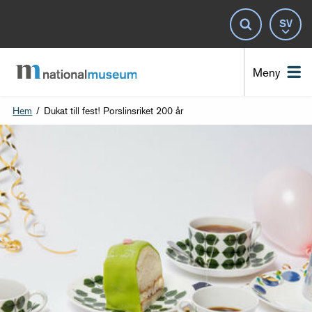
Spr
Sök
Nat
Meny
Hem
/
Dukat till fest! Porslinsriket 200 år