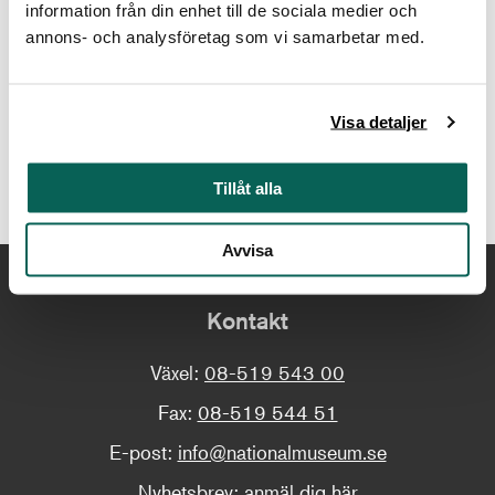
information från din enhet till de sociala medier och
annons- och analysföretag som vi samarbetar med.
För att kunna se videor på webbplatsen behöver du
Visa detaljer
godkänna kakor för marknadsföring
Ändra dina kakor här
Tillåt alla
Avvisa
Kontakt
Växel:
08-519 543 00
Fax:
08-519 544 51
E-post:
info@nationalmuseum.se
Nyhetsbrev:
anmäl dig här