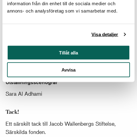
forskningsbaserad
katalog
som ger en representativ
information från din enhet till de sociala medier och
överblick av Hanna Hirsch Paulis konstnärliga
annons- och analysföretag som vi samarbetar med.
produktion. Den flerfaldigt prisbelönta svenska
serietecknaren Joanna Rubin Dranger har bidragit
med en tecknad brevberättelse som även kommer att
Visa detaljer
finnas tillgänglig som fördjupningsmaterial för skolan.
Tillåt alla
Utställningskurator
Carina Rech
Avvisa
Utställningsscenograf
Sara Al Adhami
Tack!
Ett särskilt tack till Jacob Wallenbergs Stiftelse,
Särskilda fonden.