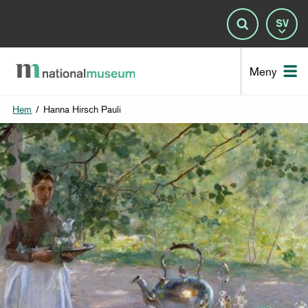
Spr
Sök
Nat
Meny
Hem
/
Hanna Hirsch Pauli