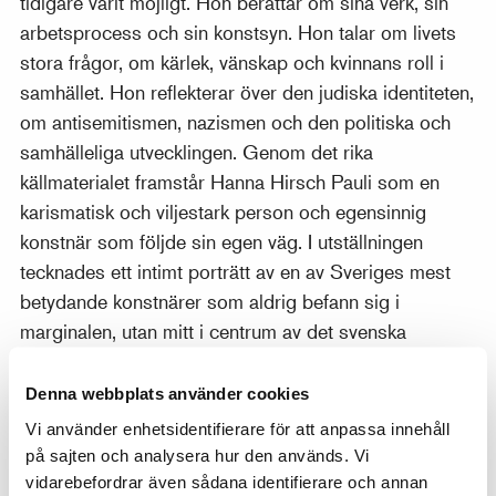
tidigare varit möjligt. Hon berättar om sina verk, sin
arbetsprocess och sin konstsyn. Hon talar om livets
stora frågor, om kärlek, vänskap och kvinnans roll i
samhället. Hon reflekterar över den judiska identiteten,
om antisemitismen, nazismen och den politiska och
samhälleliga utvecklingen. Genom det rika
källmaterialet framstår Hanna Hirsch Pauli som en
karismatisk och viljestark person och egensinnig
konstnär som följde sin egen väg. I utställningen
tecknades ett intimt porträtt av en av Sveriges mest
betydande konstnärer som aldrig befann sig i
marginalen, utan mitt i centrum av det svenska
kulturlivet.
Denna webbplats använder cookies
Katalog
Vi använder enhetsidentifierare för att anpassa innehåll
på sajten och analysera hur den används. Vi
Utställningen kompletteras av en rikt illustrerad och
vidarebefordrar även sådana identifierare och annan