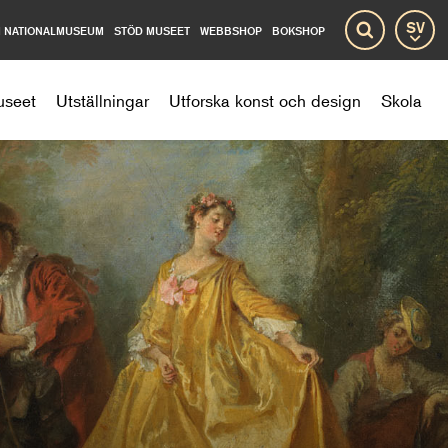
 NATIONALMUSEUM
STÖD MUSEET
WEBBSHOP
BOKSHOP
Språ
Sök
useet
Utställningar
Utforska konst och design
Skola