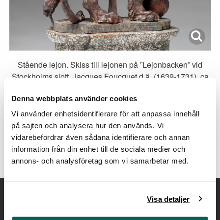
Stående lejon. Skiss till lejonen på ”Lejonbacken” vid
Stockholms slott, Jacques Foucquet d.ä. (1639-1731), ca
1698, vax och trä, höjd 30 cm.
Denna webbplats använder cookies
Vi använder enhetsidentifierare för att anpassa innehåll
Spana in fler av alfabetets bokstäver och
på sajten och analysera hur den används. Vi
"konstiga" ord.
vidarebefordrar även sådana identifierare och annan
information från din enhet till de sociala medier och
annons- och analysföretag som vi samarbetar med.
Visa detaljer
Kontakt