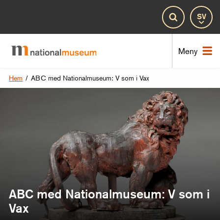
Spr
Sök
Nat
Meny
Hem
/
ABC med Nationalmuseum: V som i Vax
ABC med Nationalmuseum: V som i
Vax