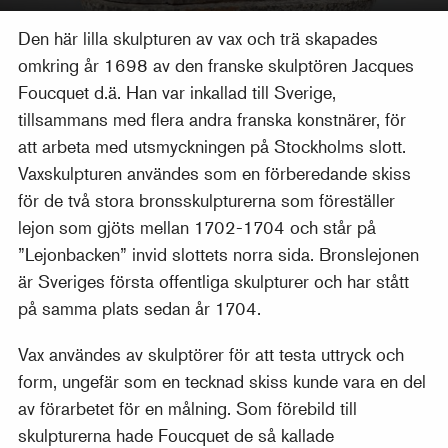
Den här lilla skulpturen av vax och trä skapades
omkring år 1698 av den franske skulptören Jacques
Foucquet d.ä. Han var inkallad till Sverige,
tillsammans med flera andra franska konstnärer, för
att arbeta med utsmyckningen på Stockholms slott.
Vaxskulpturen användes som en förberedande skiss
för de två stora bronsskulpturerna som föreställer
lejon som gjöts mellan 1702-1704 och står på
”Lejonbacken” invid slottets norra sida. Bronslejonen
är Sveriges första offentliga skulpturer och har stått
på samma plats sedan år 1704.
Vax användes av skulptörer för att testa uttryck och
form, ungefär som en tecknad skiss kunde vara en del
av förarbetet för en målning. Som förebild till
skulpturerna hade Foucquet de så kallade