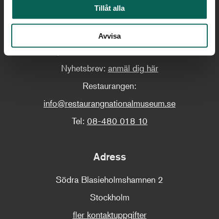
Tillåt alla
Växel:
08-519 543 00
Fax:
08-519 544 51
Avvisa
E-post:
info@nationalmuseum.se
Nyhetsbrev:
anmäl dig här
Restaurangen:
info@restaurangnationalmuseum.se
Tel:
08-480 018 10
Adress
Södra Blasieholmshamnen 2
Stockholm
fler kontaktuppgifter