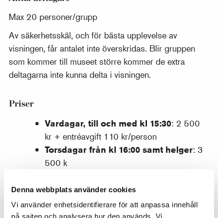
Max 20 personer/grupp
Av säkerhetsskäl, och för bästa upplevelse av
visningen, får antalet inte överskridas. Blir gruppen
som kommer till museet större kommer de extra
deltagarna inte kunna delta i visningen.
Priser
Vardagar, till och med kl 15:30
: 2 500
kr + entréavgift 110 kr/person
T
orsdagar från kl 16:00 samt helger
: 3
500 k
Lördag och söndag
: 3 500 kr +
entréavgift 110 kr/person
Denna webbplats använder cookies
Vi använder enhetsidentifierare för att anpassa innehåll
Språktillägg
på sajten och analysera hur den används. Vi