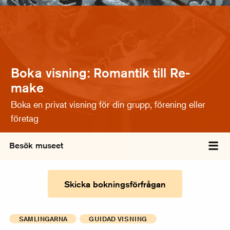
Boka visning: Romantik till Re-
make
Boka en privat visning för din grupp, förening eller
företag
Besök museet
Väx
Skicka bokningsförfrågan
SAMLINGARNA
GUIDAD VISNING