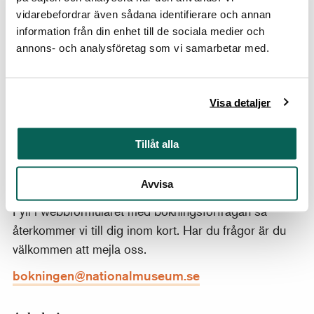
vidarebefordrar även sådana identifierare och annan
För visningar på andra språk än svenska tillkommer
information från din enhet till de sociala medier och
en avgift om 500 kronor.
annons- och analysföretag som vi samarbetar med.
Betalning
Visa detaljer
Betala med bankkort eller via Swish i museets kassa i
samband med visningen eller via fakturering efter
visningen.
Tillåt alla
Bokning och kontakt
Avvisa
Fyll i webbformuläret med bokningsförfrågan så
återkommer vi till dig inom kort. Har du frågor är du
välkommen att mejla oss.
bokningen@nationalmuseum.se