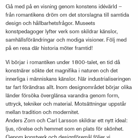
Gå med på en visning genom konstens idévärld –
från romantikens dröm om det storslagna till samtida
design och hållbarhetsfrågor. Museets
konstpedagoger lyfter verk som skildrar känslor,
samhällsförändringar och modiga visioner. Följ med
på en resa där historia möter framtid!
Vi börjar i romantiken under 1800-talet, en tid då
konstnärer sökte det magnifika i naturen och det
innerliga i människans känslor. När industrialiseringen
tar fart förändras allt. Inom designområdet börjar olika
länder försöka överglänsa varandra genom form,
uttryck, tekniker och material. Motsättningar uppstår
mellan tradition och modernitet.
Anders Zorn och Carl Larsson skildrar ett nytt ideal:
ljus, rörelse och hemmet som en plats för skönhet.
Genom konstverk och designföremål följer vi