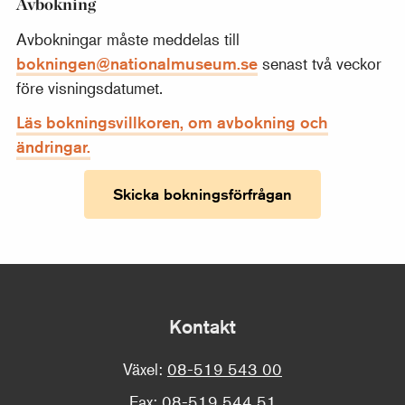
Avbokning
Avbokningar måste meddelas till
bokningen@nationalmuseum.se
senast två veckor
före visningsdatumet.
Läs bokningsvillkoren, om avbokning och
ändringar.
Skicka bokningsförfrågan
Kontakt
Växel:
08-519 543 00
Fax:
08-519 544 51