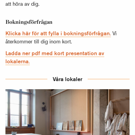
att höra av dig.
Bokningsförfrågan
Klicka här för att fylla i bokningsförfrågan.
Vi
återkommer till dig inom kort.
Ladda ner pdf med kort presentation av
lokalerna.
Våra lokaler
Ateljéerna