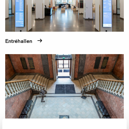
Entréhallen
Foajé och Trapphall