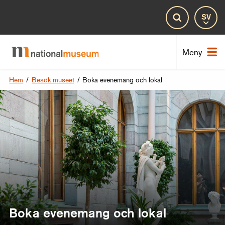
Spr
Sök
Nat
Meny
Hem
/
Besök museet
/
Boka evenemang och lokal
Boka evenemang och lokal