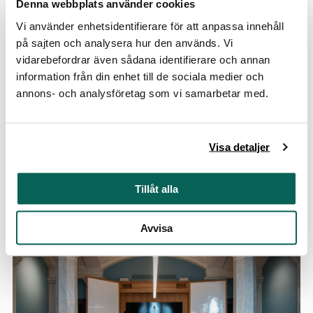
Foajé och Trapphall
Denna webbplats använder cookies
Vi använder enhetsidentifierare för att anpassa innehåll
Restaurangen
på sajten och analysera hur den används. Vi
vidarebefordrar även sådana identifierare och annan
information från din enhet till de sociala medier och
annons- och analysföretag som vi samarbetar med.
Visa detaljer
Tillåt alla
Restaurangen
Avvisa
Sessionssalen