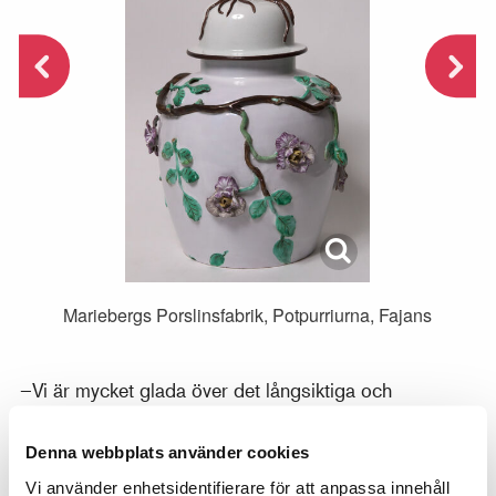
Mariebergs Porslinsfabrik, Potpurriurna, Fajans
–Vi är mycket glada över det långsiktiga och
fruktsamma samarbetet med Nationalmuseum. Att
föremål från Rörstrand finns med känns särskilt
Denna webbplats använder cookies
glädjande för Lidköping. En av finansiärerna av
Vi använder enhetsidentifierare för att anpassa innehåll