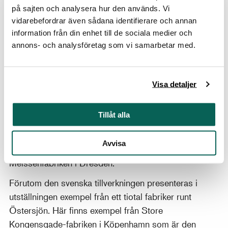
Rörstrands fajansfabrik var Carl-Gustaf Tessin -
på sajten och analysera hur den används. Vi
innehavare av Läckö 1752-1770, säger Magnus
vidarebefordrar även sådana identifierare och annan
Lönnroth, VD Stiftelsen Läckö Slott.
information från din enhet till de sociala medier och
annons- och analysföretag som vi samarbetar med.
Under 1700-talet fanns nästan 40 fajansfabriker runt
Östersjön. Fabrikerna var mestadels olönsamma trots
att produktionen stod på en hög nivå. Många fabriker
Visa detaljer
existerade därför bara under några få år. De som kom
igång först var fabrikerna Store Kongensgade i
Tillåt alla
Köpenhamn och Rörstrand i Stockholm. De startade
på 1720-talet och hade båda en dröm om att kunna
Avvisa
producera samma sorts porslin som i Kina eller vid
Meissenfabriken i Dresden.
Förutom den svenska tillverkningen presenteras i
utställningen exempel från ett tiotal fabriker runt
Östersjön. Här finns exempel från Store
Kongensgade-fabriken i Köpenhamn som är den