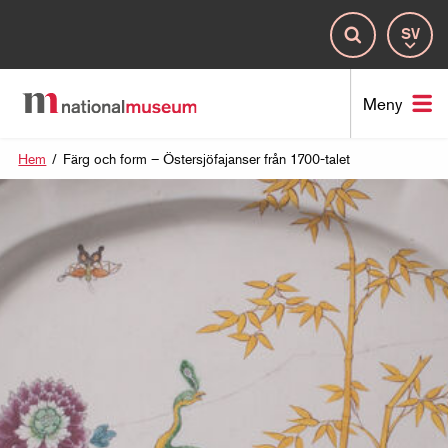
Spr
Sök
Nat
Meny
Hem
/
Färg och form – Östersjöfajanser från 1700-talet