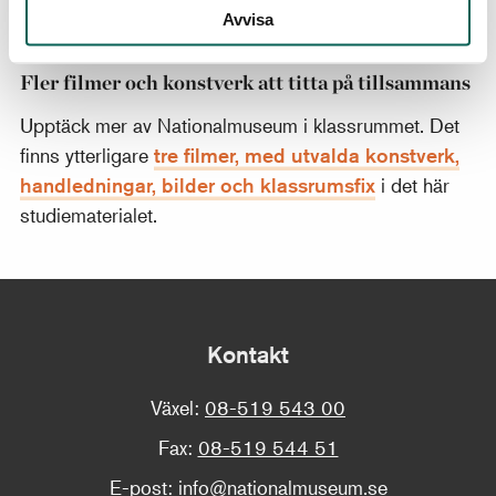
Avvisa
Fler filmer och konstverk att titta på tillsammans
Upptäck mer av Nationalmuseum i klassrummet. Det
finns ytterligare
tre filmer, med utvalda konstverk,
handledningar, bilder och klassrumsfix
i det här
studiematerialet.
Kontakt
Växel:
08-519 543 00
Fax:
08-519 544 51
E-post:
info@nationalmuseum.se