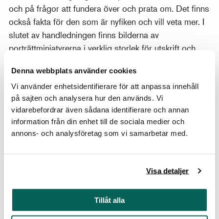
och på frågor att fundera över och prata om. Det finns
också fakta för den som är nyfiken och vill veta mer. I
slutet av handledningen finns bilderna av
porträttminiatyrerna i verklig storlek för utskrift och
utklipp. För er som blir sugna på att själva skapa ger
Denna webbplats använder cookies
vi förslag på kreativt klassrumsfix.
Vi använder enhetsidentifierare för att anpassa innehåll
Ladda ner och skriv ut handledningen, pdf
på sajten och analysera hur den används. Vi
vidarebefordrar även sådana identifierare och annan
Ladda ner presentationen med bilder, ppt
information från din enhet till de sociala medier och
annons- och analysföretag som vi samarbetar med.
Kopplingar till läroplanen
Vi tror på konsten som kunskapsväg.
Visa detaljer
Lärarhandledningen Hur litet kan det vara? har
utformats med grundskolans och grundsärskolans
läroplaner i åtanke.
Tillåt alla
Läs mer om kopplingarna till läroplanen