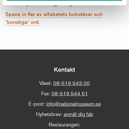
Chardin själv inte har gjort någon andra version av.
Spana in fler av alfabetets bokstäver och
"konstiga" ord.
Kontakt
Växel:
08-519 543 00
Fax:
08-519 544 51
E-post:
info@nationalmuseum.se
Nyhetsbrev:
anmäl dig här
Restaurangen: