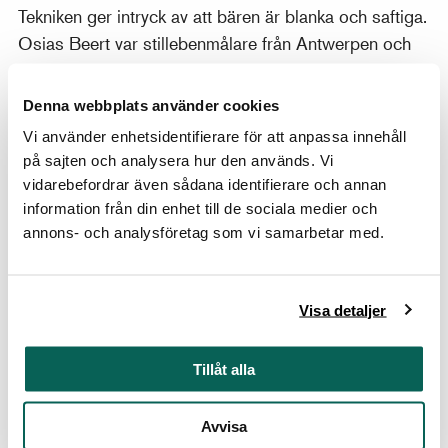
Tekniken ger intryck av att bären är blanka och saftiga.
Osias Beert var stillebenmålare från Antwerpen och
utförde ofta kompositioner med frukter och bär.
Denna webbplats använder cookies
Vi använder enhetsidentifierare för att anpassa innehåll
på sajten och analysera hur den används. Vi
Jean Siméon Chardin, Kanin och kopparkittel, Utf. 1735 –
vidarebefordrar även sådana identifierare och annan
1739, Olja på duk, 59 x 56 cm.
information från din enhet till de sociala medier och
annons- och analysföretag som vi samarbetar med.
Den blankpolerade kopparen, den lena kaninpälsen,
de knotiga kastanjerna och frukten är alla naturtroget
Visa detaljer
återgivna. Samtidigt visar Chardin här upp sitt så
kallade stötmanér som innebar att färgfläckarna läggs
Tillåt alla
oförmedlade intill varandra. Det var som
stillebenmålare han valdes in i den franska kungliga
Avvisa
konstakademin 1728. Målningen är en av de få som