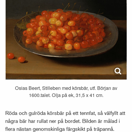
Osias Beert, Stilleben med körsbär, utf. Början av
1600.talet. Olja på ek, 31,5 x 41 cm.
Röda och gulröda körsbär på ett tennfat, så välfyllt att
några bär har rullat ner på bordet. Bilden är målad i
flera nästan genomskinliga färgskikt på träpannå.