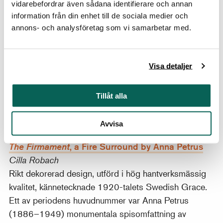
vidarebefordrar även sådana identifierare och annan
Almqvist (1869–1934) utgör ett avsteg från hennes
information från din enhet till de sociala medier och
tidigare verk och är ett av de verk av Almqvist vid den
annons- och analysföretag som vi samarbetar med.
här tiden som ligger närmast symbolismen. Målningen
skulle bli vittberest och visades på Parisutställningen
1900 och under de följande åren i Stockholm,
Visa detaljer
München, Göteborg, Köpenhamn och på
Världsutställningen i Saint Louis 1904. Förvärvet av
Tillåt alla
målningen finansierades av Axel och Nora Lundgrens
donationsmedel.
Avvisa
, a Fire Surround by Anna Petrus
The Firmament
Cilla Robach
Rikt dekorerad design, utförd i hög hantverksmässig
kvalitet, kännetecknade 1920-talets Swedish Grace.
Ett av periodens huvudnummer var Anna Petrus
(1886–1949) monumentala spisomfattning av