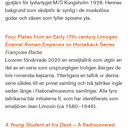
gjutjärn för lyxfartyget M/S Kungsholm 1928. Hennes
bakgrund som skulptör är synlig i de muskulösa
gudar och väsen som fyller spisens yta.
Four Plates from an Early 17th-century Limoges
Enamel
Series
Roman Emperors on Horseback
Françoise Barbe
Louvren förvärvade 2020 en emaljtallrik som utgör en
del av en serie som ursprungligen troligen återgav de
tolv romerska kejsarna. Ytterligare en tallrik ur denna
serie såldes till en privat samling och två tallrikar ingår
sedan länge i Nationalmuseums samlingar. Alla fyra
tallrikarna bär initialerna IL som har identifierats som
emaljören Jean Limosin (ca 1580–1646).
– A Rediscovered
A Young Student at his Desk