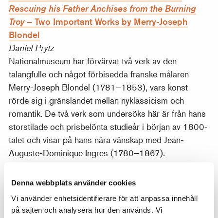
Rescuing his Father Anchises from the Burning
– Two Important Works by Merry-Joseph
Troy
Blondel
Daniel Prytz
Nationalmuseum har förvärvat två verk av den
talangfulle och något förbisedda franske målaren
Merry-Joseph Blondel (1781–1853), vars konst
rörde sig i gränslandet mellan nyklassicism och
romantik. De två verk som undersöks här är från hans
storstilade och prisbelönta studieår i början av 1800-
talet och visar på hans nära vänskap med Jean-
Auguste-Dominique Ingres (1780–1867).
Denna webbplats använder cookies
by Ester Almqvist
The Weeping Birch
Cecilia Widenheim
Vi använder enhetsidentifierare för att anpassa innehåll
på sajten och analysera hur den används. Vi
Nationalmuseums nyförvärv
Hängbjörken
av Ester