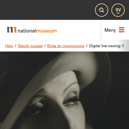
Spr
Sök
Nat
Meny
Hem
/
Besök museet
/
Boka en gruppvisning
/
Digital live-visning: Port