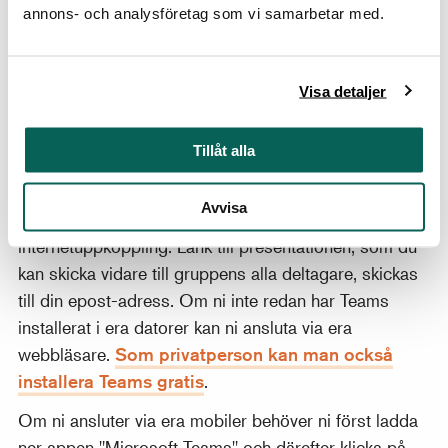
så återkommer vi till dig inom kort. Har du frågor är
annons- och analysföretag som vi samarbetar med.
du välkommen mejla oss.
E-post:
bokningen@nationalmuseum.se
Visa detaljer
Tekniska förutsättningar
Tillåt alla
Utställningspresentationerna hålls via Microsoft
Teams. För att kunna tillgodogöra er dem behöver ni
Avvisa
därför dator eller mobiltelefon med
internetuppkoppling. Länk till presentationen, som du
kan skicka vidare till gruppens alla deltagare, skickas
till din epost-adress. Om ni inte redan har Teams
installerat i era datorer kan ni ansluta via era
webbläsare.
Som privatperson kan man också
installera Teams gratis
.
Om ni ansluter via era mobiler behöver ni först ladda
ner appen "Microsoft Teams" och därefter klicka på