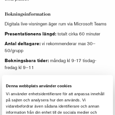
Bokningsinformation
Digitala live-visningen äger rum via Microsoft Teams
Presentationens längd:
totalt cirka 60 minuter
Antal deltagare:
vi rekommenderar max 30–
50/grupp
Bokningsbara tider:
måndag kl 9-17 tisdag-
fredag kl 9–11
Kostnad:
2 500 kr
Denna webbplats använder cookies
Betalning:
mot faktura
Vi använder enhetsidentifierare för att anpassa innehåll
Bokning och kontakt
på sajten och analysera hur den används. Vi
vidarebefordrar även sådana identifierare och annan
Fyll gärna i vårt webbformulär med bokningsförfrågan
information från din enhet till de sociala medier och