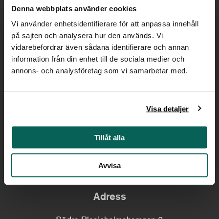
Denna webbplats använder cookies
Vi använder enhetsidentifierare för att anpassa innehåll
Kontakt
på sajten och analysera hur den används. Vi
vidarebefordrar även sådana identifierare och annan
Växel:
08-519 543 00
information från din enhet till de sociala medier och
annons- och analysföretag som vi samarbetar med.
Fax:
08-519 544 51
E-post:
info@nationalmuseum.se
Nyhetsbrev:
anmäl dig här
Visa detaljer
Restaurangen:
Tillåt alla
info@restaurangnationalmuseum.se
Tel:
08-480 018 10
Avvisa
Adress