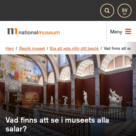
Spr
Sök
Nat
Meny
Hem
/
Besök museet
/
Bra att veta inför ditt besök
/
Vad finns att se i
Vad finns att se i museets alla
salar?