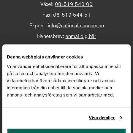
Växel:
08-519 543 00
Fax:
08-519 544 51
E-post:
info@nationalmuseum.se
Nyhetsbrev:
anmäl dig här
Restaurangen:
info@restaurangnationalmuseum.se
Denna webbplats använder cookies
Vi använder enhetsidentifierare för att anpassa innehåll
Tel:
08-480 018 10
på sajten och analysera hur den används. Vi
vidarebefordrar även sådana identifierare och annan
information från din enhet till de sociala medier och
Adress
annons- och analysföretag som vi samarbetar med.
Södra Blasieholmshamnen 2
Stockholm
Visa detaljer
fler kontaktuppgifter