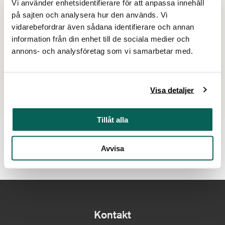
Vi använder enhetsidentifierare för att anpassa innehåll
onsdag 15/7
14:00–15:00
på sajten och analysera hur den används. Vi
lördag 18/7
14:00–15:00
vidarebefordrar även sådana identifierare och annan
information från din enhet till de sociala medier och
Visa alla datum
annons- och analysföretag som vi samarbetar med.
Mer att uppleva
Visa detaljer
Du hittar museets alla aktiviteter och evenemang i kalendern.
Tillåt alla
Förköp biljett
Avvisa
Kontakt