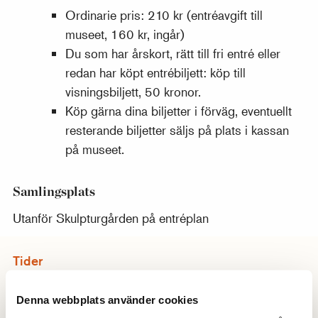
Ordinarie pris: 210 kr (entréavgift till
museet, 160 kr, ingår)
Du som har årskort, rätt till fri entré eller
redan har köpt entrébiljett: köp till
visningsbiljett, 50 kronor.
Köp gärna dina biljetter i förväg, eventuellt
resterande biljetter säljs på plats i kassan
på museet.
Samlingsplats
Utanför Skulpturgården på entréplan
Tider
lördag 11/7
14:00–15:00
Denna webbplats använder cookies