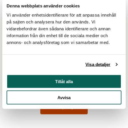
Denna webbplats använder cookies
Brodera dagbok med Maja Stjärna
Vi använder enhetsidentifierare för att anpassa innehåll
på sajten och analysera hur den används. Vi
Tider
vidarebefordrar även sådana identifierare och annan
information från din enhet till de sociala medier och
fredag 16/10
16:00–19:00
annons- och analysföretag som vi samarbetar med.
Visa alla datum
Visa detaljer
Mer att uppleva
Du hittar museets alla aktiviteter och evenemang i kalendern.
Tillåt alla
Avvisa
Förköp biljett