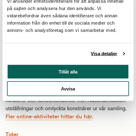
Vi använder enhetsidentifierare för att anpassa innehåll
också installera Teams gratis
.
på sajten och analysera hur den används. Vi
vidarebefordrar även sådana identifierare och annan
Om du ansluter via mobilen behöver du först ladda
information från din enhet till de sociala medier och
ner appen "Microsoft Teams".
annons- och analysföretag som vi samarbetar med.
Ingen föranmälan krävs. Klicka på knappen för att
ansluta dig till den digitala föreläsningen strax före
klockan 18 på föreläsningsdagen.
Visa detaljer
Nationalmuseums online-aktiviteter
Tillåt alla
Ta del av populära föreläsningar och visningar var än
Avvisa
du befinner dig! I ett kortare format presenterar
kuratorer och konstintendenter från Nationalmuseum
utställningar och omtyckta konstnärer ur vår samling.
Fler online-aktiviteter hittar du här
.
Tider