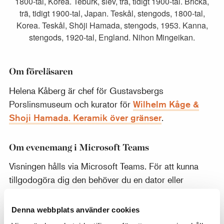
1800-tal, Korea. Teburk, slev, trä, tidigt 1900-tal. Bricka,
trä, tidigt 1900-tal, Japan. Teskål, stengods, 1800-tal,
Korea. Teskål, Shōji Hamada, stengods, 1953. Kanna,
stengods, 1920-tal, England. Nihon Mingeikan.
Om föreläsaren
Helena Kåberg är chef för Gustavsbergs
Porslinsmuseum och kurator för
Wilhelm Kåge &
Shoji Hamada. Keramik över gränser
.
Om evenemang i Microsoft Teams
Visningen hålls via Microsoft Teams. För att kunna
tillgodogöra dig den behöver du en dator eller
mobiltelefon med internetuppkoppling. Om du inte
redan har Teams installerat i din dator kan du ansluta
Denna webbplats använder cookies
via din webbläsare.
Som privatperson kan du