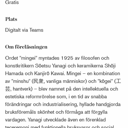
Gratis
Plats
Digitalt via Teams
Om föreläsningen
Ordet "mingei" myntades 1925 av filosofen och
konstkritikern Sōetsu Yanagi och keramikerna Shōji
Hamada och Kanjirō Kawai. Mingei – en kombination
av "minshu" (民衆, vanliga människor) och "kōgei" (工
芸, hantverk) – blev namnet på den intellektuella och
estetiska reformrörelse som, i en tid av snabba
förändringar och industrialisering, hyllade handgjorda
bruksföremåls skönhet och förmåga att förgylla
vardagen. Yanagi utvecklade även en förenklad
teceremoni med funktionella bruksvaror och social