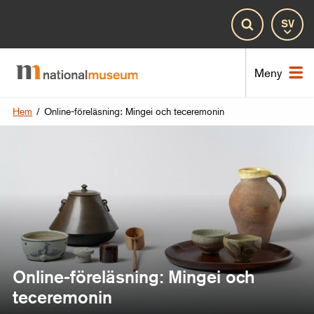
Spr
Sök
Nat
Meny
Hem
/
Online-föreläsning: Mingei och teceremonin
Online-föreläsning: Mingei och
teceremonin