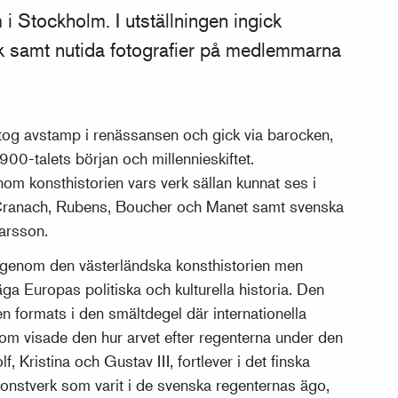
 Stockholm. I utställningen ingick
ik samt nutida fotografier på medlemmarna
tog avstamp i renässansen och gick via barocken,
900-talets början och millennieskiftet.
m konsthistorien vars verk sällan kunnat ses i
, Cranach, Rubens, Boucher och Manet samt svenska
arsson.
 genom den västerländska konsthistorien men
äga Europas politiska och kulturella historia. Den
n formats i den smältdegel där internationella
tom visade den hur arvet efter regenterna under den
f, Kristina och Gustav III, fortlever i det finska
 konstverk som varit i de svenska regenternas ägo,