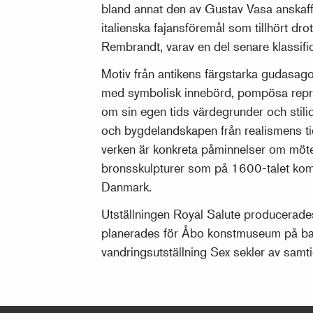
bland annat den av Gustav Vasa anskaff
italienska fajansföremål som tillhört dro
Rembrandt, varav en del senare klassifi
Motiv från antikens färgstarka gudasago
med symbolisk innebörd, pompösa represe
om sin egen tids värdegrunder och stili
och bygdelandskapen från realismens tid
verken är konkreta påminnelser om möten 
bronsskulpturer som på 1600-talet kom 
Danmark.
Utställningen Royal Salute producera
planerades för Åbo konstmuseum på ba
vandringsutställning Sex sekler av samti