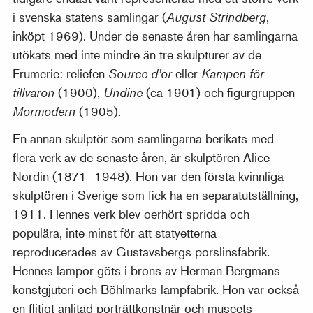
i svenska statens samlingar (
August Strindberg
,
inköpt 1969). Under de senaste åren har samlingarna
utökats med inte mindre än tre skulpturer av de
Frumerie: reliefen
Source d’or
eller
Kampen för
tillvaron
(1900),
Undine
(ca 1901) och figurgruppen
Mormodern
(1905).
En annan skulptör som samlingarna berikats med
flera verk av de senaste åren, är skulptören Alice
Nordin (1871–1948). Hon var den första kvinnliga
skulptören i Sverige som fick ha en separatutställning,
1911. Hennes verk blev oerhört spridda och
populära, inte minst för att statyetterna
reproducerades av Gustavsbergs porslinsfabrik.
Hennes lampor göts i brons av Herman Bergmans
konstgjuteri och Böhlmarks lampfabrik. Hon var också
en flitigt anlitad porträttkonstnär och museets