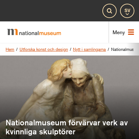
Spr
Sök
Nat
Meny
Hem
/
Utforska konst och design
/
Nytt i samlingarna
/
Nationalmuseum 
Nationalmuseum förvärvar verk av
kvinnliga skulptörer