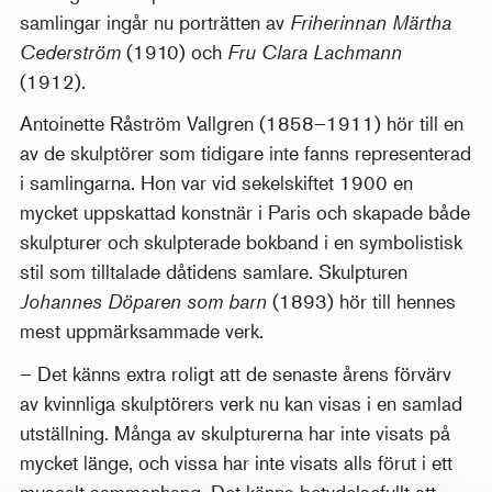
samlingar ingår nu porträtten av
Friherinnan Märtha
Cederström
(1910) och
Fru Clara Lachmann
(1912).
Antoinette Råström Vallgren (1858–1911) hör till en
av de skulptörer som tidigare inte fanns representerad
i samlingarna. Hon var vid sekelskiftet 1900 en
mycket uppskattad konstnär i Paris och skapade både
skulpturer och skulpterade bokband i en symbolistisk
stil som tilltalade dåtidens samlare. Skulpturen
Johannes Döparen som barn
(1893) hör till hennes
mest uppmärksammade verk.
– Det känns extra roligt att de senaste årens förvärv
av kvinnliga skulptörers verk nu kan visas i en samlad
utställning. Många av skulpturerna har inte visats på
mycket länge, och vissa har inte visats alls förut i ett
musealt sammanhang. Det känns betydelsefullt att