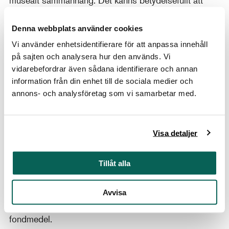
skapa detta utrymme för dem, säger Linda Hinners,
intendent med inriktning på skulptur på
Denna webbplats använder cookies
Nationalmuseum.
Vi använder enhetsidentifierare för att anpassa innehåll
på sajten och analysera hur den används. Vi
Utställningen Härligt att vara skulptör! Svenska
vidarebefordrar även sådana identifierare och annan
kvinnliga konstnärskap 1880-1920 visas på
information från din enhet till de sociala medier och
Nationalmuseum från den 17 mars till och med den
annons- och analysföretag som vi samarbetar med.
11 september 2022. I samband med utställningen
ger Nationalmuseum i samarbete med svenska och
utländska forskare och skribenter ut en
Visa detaljer
engelskspråkig antologi om nordiska kvinnliga
skulptörer.
Tillåt alla
Nationalmuseum har inga statliga medel att förvärva
design, konsthantverk och konst för utan samlingarna
Avvisa
berikas genom gåvor och privata stiftelse- och
fondmedel.