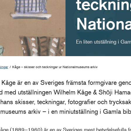
tecknin
Nation
En liten utställning i Gam
ningar
/
Kåge – skisser och teckningar ur Nationalmuseums arkiv
 Kåge är en av Sveriges främsta formgivare geno
 med utställningen Wilhelm Kåge & Shōji Hamad
 hans skisser, teckningar, fotografier och trycksak
museums arkiv – i en miniutställning i Gamla bibl
åge (1889–1960) är en av Sveriges mest betydelsefulla 