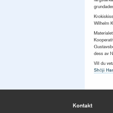
grundades
Krokiskis
Wilhelm K
Materiale
Kooperati
Gustavsbe
dess av 
Vill du v
Shōji H
Kontakt