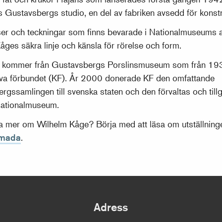
 Gustavsbergs studio, en del av fabriken avsedd för konstn
ser och teckningar som finns bevarade i Nationalmuseums ar
åges säkra linje och känsla för rörelse och form.
t kommer från Gustavsbergs Porslinsmuseum som från 19
va förbundet (KF). År 2000 donerade KF den omfattande
rgssamlingen till svenska staten och den förvaltas och til
Nationalmuseum.
eta mer om Wilhelm Kåge? Börja med att läsa om utställnin
amada
.
Adress