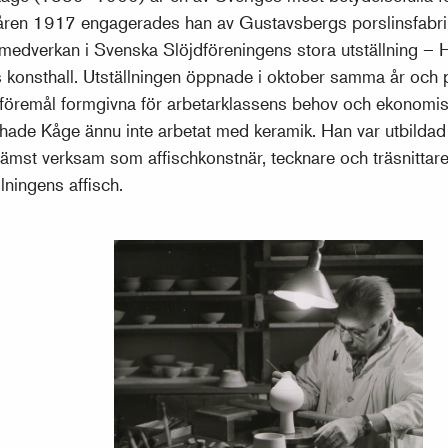
Våren 1917 engagerades han av Gustavsbergs porslinsfabrik
 medverkan i Svenska Slöjdföreningens stora utställning – 
hs konsthall. Utställningen öppnade i oktober samma år och
föremål formgivna för arbetarklassens behov och ekonomisk
 hade Kåge ännu inte arbetat med keramik. Han var utbildad
 främst verksam som affischkonstnär, tecknare och träsnitta
lningens affisch.