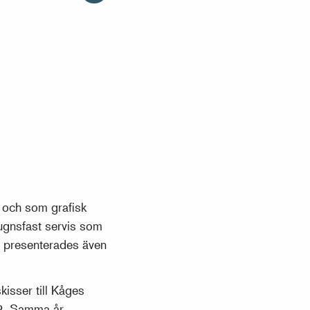
 och som grafisk
 ugnsfast servis som
g presenterades även
 skisser till Kåges
42. Samma år