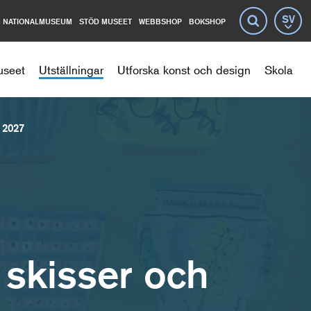
 NATIONALMUSEUM
STÖD MUSEET
WEBBSHOP
BOKSHOP
Språ
Sök
useet
Utställningar
Utforska konst och design
Skola
 2027
 skisser och