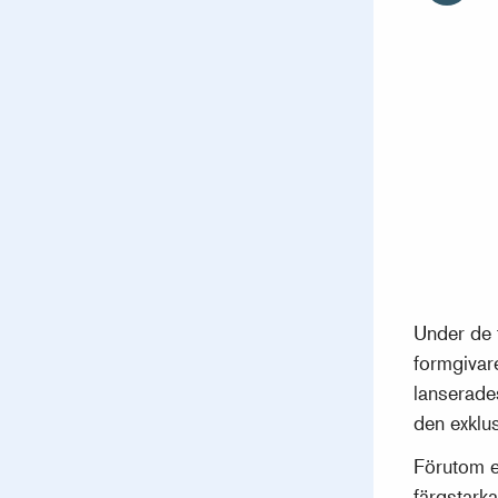
Under de 
formgivar
lanserade
den exklu
Förutom et
färgstark