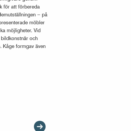
 för att förbereda
Hemutställningen – på
 presenterade möbler
a möjligheter. Vid
 bildkonstnär och
re. Kåge formgav även