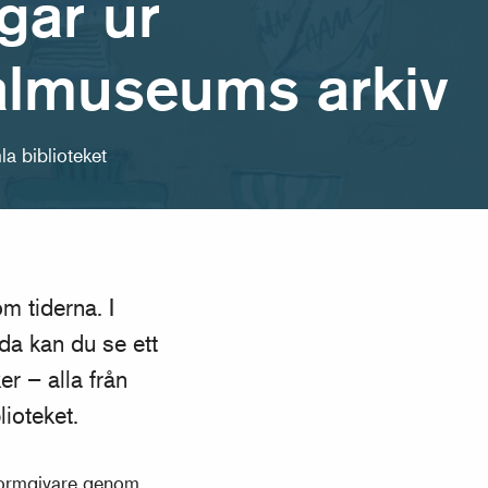
gar ur
almuseums arkiv
la biblioteket
m tiderna. I
a kan du se ett
er – alla från
ioteket.
formgivare genom