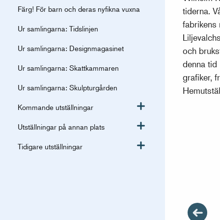
Färg! För barn och deras nyfikna vuxna
tiderna. 
fabrikens
Ur samlingarna: Tidslinjen
Liljevalc
Ur samlingarna: Designmagasinet
och bruks
denna tid
Ur samlingarna: Skattkammaren
grafiker,
Ur samlingarna: Skulpturgården
Hemutstäl
Kommande utställningar
Växla meny
Utställningar på annan plats
Växla meny
Tidigare utställningar
Växla meny