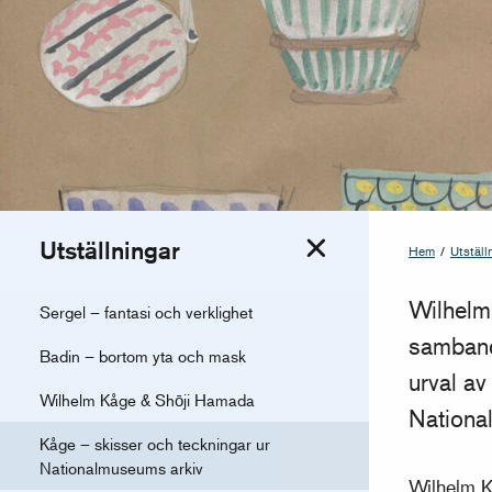
Utställningar
Hem
/
Utställ
Växla meny
Wilhelm
Sergel – fantasi och verklighet
samband
Badin – bortom yta och mask
urval av
Wilhelm Kåge & Shōji Hamada
National
Kåge – skisser och teckningar ur
Nationalmuseums arkiv
Wilhelm K