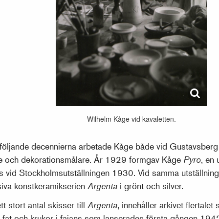
Wilhelm Kåge vid kavaletten.
följande decennierna arbetade Kåge både vid Gustavsberg
e och dekorationsmålare. År 1929 formgav Kåge
Pyro
, en
s vid Stockholmsutställningen 1930. Vid samma utställnin
siva konstkeramikserien
Argenta
i grönt och silver.
t stort antal skisser till
Argenta
, innehåller arkivet flertalet
a fat och krukor i fajans som lanserades första gången 19