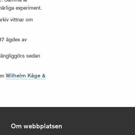
ärliga experiment.
kiv vittnar om
37 ägdes av
lgängliggörs sedan
gen
Wilhelm Kåge &
Om webbplatsen