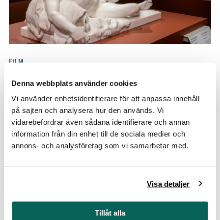
FILM
Sergels sinnlighet
Denna webbplats använder cookies
I en kort film berättar intendent Linda Hinners om
Vi använder enhetsidentifierare för att anpassa innehåll
Sergels sinnliga skulptur "Faunen", ett mästerverk
på sajten och analysera hur den används. Vi
som kom att bli hans konstnärliga genombrott. Se
vidarebefordrar även sådana identifierare och annan
filmen på Youtube.
information från din enhet till de sociala medier och
annons- och analysföretag som vi samarbetar med.
Audioguide
Visa detaljer
Tillåt alla