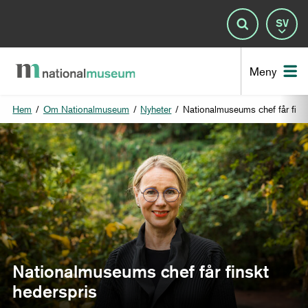
Spr
Sök
Nat
Meny
Hem
/
Om Nationalmuseum
/
Nyheter
/
Nationalmuseums chef får fins
Nationalmuseums chef får finskt
hederspris