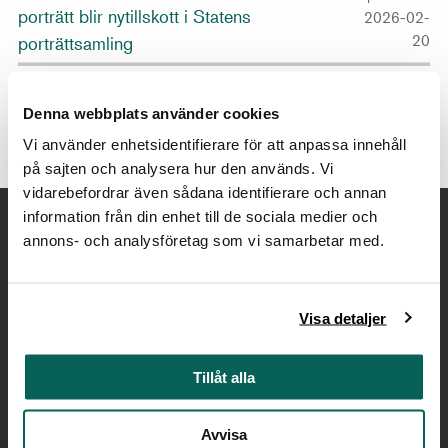
porträtt blir nytillskott i Statens
2026-02-
20
porträttsamling
Årets hedersporträtt är Sarah
publicerat 2025-11-
Sjöström
13
Denna webbplats använder cookies
Vi använder enhetsidentifierare för att anpassa innehåll
på sajten och analysera hur den används. Vi
vidarebefordrar även sådana identifierare och annan
information från din enhet till de sociala medier och
annons- och analysföretag som vi samarbetar med.
Kontakt
Växel:
08-519 543 00
Visa detaljer
Fax:
08-519 544 51
E-post:
info@nationalmuseum.se
Tillåt alla
Nyhetsbrev:
anmäl dig här
Avvisa