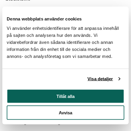
Utställningskatalog
Denna webbplats använder cookies
I samband med utställningen gav Nationalmuseum ut
Vi använder enhetsidentifierare för att anpassa innehåll
en rikt illustrerad publikation med svensk och engelsk
på sajten och analysera hur den används. Vi
vidarebefordrar även sådana identifierare och annan
text. I den skriver utställningens kuratorer Helena
information från din enhet till de sociala medier och
Kåberg och Denise Hagströmer om migration och
annons- och analysföretag som vi samarbetar med.
kulturdiplomati, Bobbye Tigerman och Monica
Obniski skriver om Cranbrook Academy of Art. Siv
Ringdal skildrar en förkromad framstegsoptimism,
Visa detaljer
Patrik Steorn belyser svenskt mode i USA under
1960-talet, Glenn Adamson skriver om
Tillåt alla
hantverksutbyten mellan USA och Norden och Kjetil
Fallan om när design utvecklade ett samvete. Övriga
Avvisa
medverkande författare är Maija Koskinen, Jørn
Guldberg och Lars Bang Larsen.