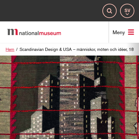
Spr
Sök
Nat
Meny
Hem
/
Scandinavian Design & USA – människor, möten och idéer, 189