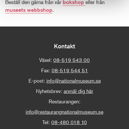
Beställ den gärna från vår
bokshop
eller från
museets webbshop
.
Kontakt
Växel:
08-519 543 00
Fax:
08-519 544 51
E-post:
info@nationalmuseum.se
Nyhetsbrev:
anmäl dig här
Restaurangen:
info@restaurangnationalmuseum.se
Tel:
08-480 018 10