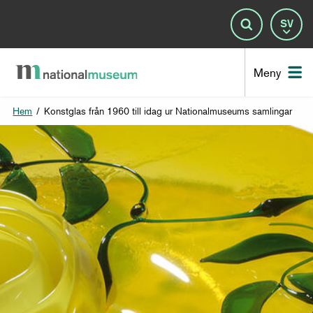
Spr
Sök
Nat
Meny
Hem
/
Konstglas från 1960 till idag ur Nationalmuseums samlingar