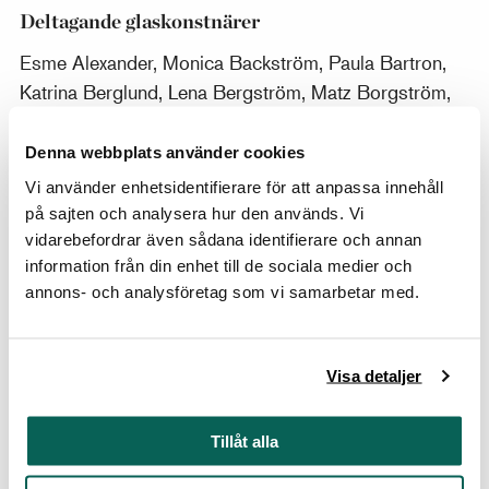
Deltagande glaskonstnärer
Esme Alexander, Monica Backström, Paula Bartron,
Katrina Berglund, Lena Bergström, Matz Borgström,
Åsa Brandt, Anna Carlgren, Gunnar Cyrén, Erik
Dietman, Brita Flander, Ulla Forsell, Mafune Gonjo,
Denna webbplats använder cookies
Paul Grähs, Lars Hellsten, Margareta Hennix, Ulrica
Vi använder enhetsidentifierare för att anpassa innehåll
Hydman-Vallien, Erik Höglund, Annika Jarring, Ditte
på sajten och analysera hur den används. Vi
Johansson, Åsa Jungnelius, Anna-Lena Kauppi,
vidarebefordrar även sådana identifierare och annan
information från din enhet till de sociala medier och
Catharina Kippel, Matti Klenell, Simon Klenell,
annons- och analysföretag som vi samarbetar med.
Fredrika Linder, Agneta Linton, Mårten Medbo, Irina
My, Richard Rackham, Martti Rytkönen, Ingegerd
Råman, Gunnel Sahlin, Benjamin Slotteröy, Per B
Visa detaljer
Sundberg, Caroline Södergren, Eva Ullberg, Claes
Uvesten, Bertil Vallien, Ann Wolff, Ann Wåhlström
Tillåt alla
samt Catharina Åselius Lidbeck.