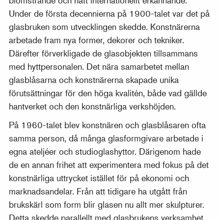
Under de första decennierna på 1900-talet var det på
glasbruken som utvecklingen skedde. Konstnärerna
arbetade fram nya former, dekorer och tekniker.
Därefter förverkligade de glasobjekten tillsammans
med hyttpersonalen. Det nära samarbetet mellan
glasblåsarna och konstnärerna skapade unika
förutsättningar för den höga kvalitén, både vad gällde
hantverket och den konstnärliga verkshöjden.
På 1960-talet blev konstnären och glasblåsaren ofta
samma person, då många glasformgivare arbetade i
egna ateljéer och studioglashyttor. Därigenom hade
de en annan frihet att experimentera med fokus på det
konstnärliga uttrycket istället för på ekonomi och
marknadsandelar. Från att tidigare ha utgått från
brukskärl som form blir glasen nu allt mer skulpturer.
Detta skedde parallellt med glasbrukens verksamhet