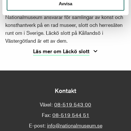
Avvisa
Läckö slott och Nationalmuseum
Nationalmuseum ansvarar för samlingar av konst och
konsthantverk på en rad museer, slott och herresäten
runt om i Sverige. Läckö slott på Kållandsö i
Västergötland är ett av dem.
Läs mer om Läckö slott
Kontakt
Växel:
08-519 543 00
Fax:
08-519 544 51
E-post:
info@nationalmuseum.se