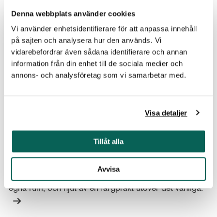
Denna webbplats använder cookies
Vi använder enhetsidentifierare för att anpassa innehåll
på sajten och analysera hur den används. Vi
vidarebefordrar även sådana identifierare och annan
information från din enhet till de sociala medier och
annons- och analysföretag som vi samarbetar med.
Visa detaljer
GUIDE TILL FÄRGSÄTTNING
Färgad av originalet – om väggarnas kulörer
Tillåt alla
Kulören på väggarna i ett rum spelar en viktig roll för
upplevelsen av konst. Här guidar vi dig kulörvägen
Avvisa
genom museet och Tidslinjen. Inspireras till att måla
egna rum, och njut av en färgprakt utöver det vanliga.