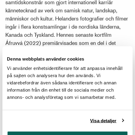
samtidskonstnär som gjort internationell karriär
kännetecknad av verk om samisk natur, landskap,
människor och kultur. Helanders fotografier och filmer
ingår i flera konstsamlingar i de nordiska länderna,
Kanada och Tyskland. Hennes senaste kortfilm
Áfruvvá (2022) premiärvisades som en del i det
förlängda programmet för den samiska paviljongen på
Venedigbiennalen.
Denna webbplats använder cookies
Vi använder enhetsidentifierare för att anpassa innehåll
Helander har besökt Gripsholms slott och Statens
på sajten och analysera hur den används. Vi
porträttsamling, vandrat runt i utställningssalarna, tittat
vidarebefordrar även sådana identifierare och annan
på målningarna och blivit fascinerad av
information från din enhet till de sociala medier och
porträttkonstens långa historia. För henne var det
annons- och analysföretag som vi samarbetar med.
viktigt att skapa ett konstverk med tydlig koppling till
porträttsamlingen. Tillsammans med Marakatt-Labba
körde de många mil kring Övre Soppero för att
Visa detaljer
slutligen hitta helt rätt miljö, med snö, för