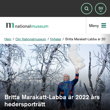
Spr
Sök
Nat
Meny
Hem
/
Om Nationalmuseum
/
Nyheter
/
Britta Marakatt-Labba är 2022 
Britta Marakatt-Labba är 2022 års
hedersporträtt