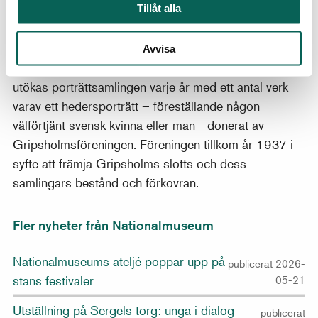
porträttbilden.
Tillåt alla
I år firar Statens porträttsamling, världens äldsta
nationella porträttgalleri, 200 år! Det grundades år
Avvisa
1822 och förvaltas av Nationalmuseum. Sedan 1959
utökas porträttsamlingen varje år med ett antal verk
varav ett hedersporträtt – föreställande någon
välförtjänt svensk kvinna eller man - donerat av
Gripsholmsföreningen. Föreningen tillkom år 1937 i
syfte att främja Gripsholms slotts och dess
samlingars bestånd och förkovran.
Fler nyheter från Nationalmuseum
Nationalmuseums ateljé poppar upp på
publicerat 2026-
stans festivaler
05-21
Utställning på Sergels torg: unga i dialog
publicerat