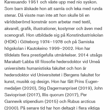
Karesuando 1951 och växte upp med nio syskon.
Som barn älskade hon att samla och leka med runda
stenar. Då visste man inte att hon skulle bli en
världsberömd konstnär som arbetar med textil,
akvarell, grafik, illustrationer, kostymer och även med
scenografi. Hon utbildade sig på Konstindustriskolan
(HDK) i Göteborg 1974–1978 och på Samiska
högskolan i Kautokeino 1999–2002. Hon har
tilldelats flera prestigefulla utmärkelser. 2014 utsågs
Marakatt-Labba till filosofie hedersdoktor vid Umeå
universitets humanistiska fakultet och hon är
hedersdoktor vid Universitetet i Bergens fakultet for
kunst, musikk og design. Hon har fått Prins Eugen-
medaljen (2020), Stig Dagermanpriset (2019), John
Saviopriset (2017), Illis quorum (2017), Per
Gannevik stipendium (2015) och Rubus arcticus
(2000). På senare tid har hon deltagit i flera viktiga