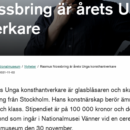
sbring är årets 
erkare
tionalmuseum
/
Nyheter
/
Rasmus Nossbring är årets Unga konsthantverkare
021-11-02
s Unga konsthantverkare är glasblåsaren och s
ng från Stockholm. Hans konstnärskap berör ä
ch klass. Stipendiet är på 100 000 kronor och d
Fond som ingår i Nationalmusei Vänner vid en ce
lmuseum den 30 november.