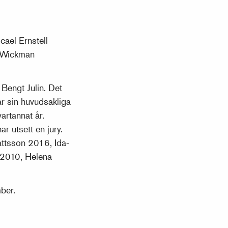
cael Ernstell
n Wickman
 Bengt Julin. Det
ar sin huvudsakliga
artannat år.
ar utsett en jury.
attsson 2016, Ida-
 2010, Helena
ber.