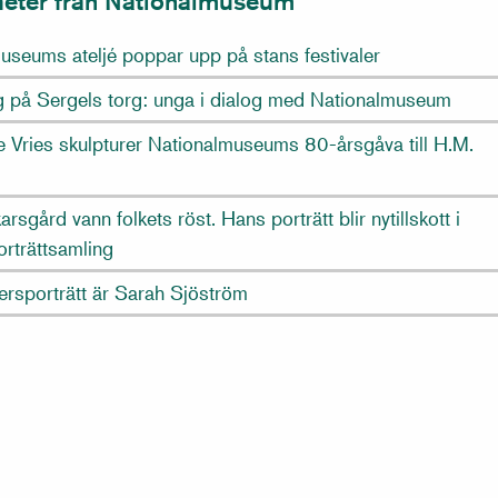
heter från Nationalmuseum
useums ateljé poppar upp på stans festivaler
ng på Sergels torg: unga i dialog med Nationalmuseum
e Vries skulpturer Nationalmuseums 80-årsgåva till H.M.
arsgård vann folkets röst. Hans porträtt blir nytillskott i
orträttsamling
ersporträtt är Sarah Sjöström