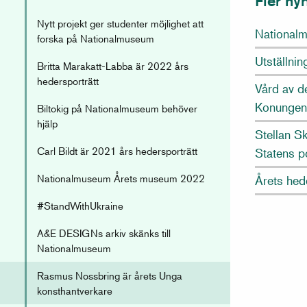
Fler ny
Nytt projekt ger studenter möjlighet att
Nationalm
forska på Nationalmuseum
Utställni
Britta Marakatt-Labba är 2022 års
hedersporträtt
Vård av d
Konungen
Biltokig på Nationalmuseum behöver
hjälp
Stellan Sk
Carl Bildt är 2021 års hedersporträtt
Statens p
Nationalmuseum Årets museum 2022
Årets hed
#StandWithUkraine
A&E DESIGNs arkiv skänks till
Nationalmuseum
Rasmus Nossbring är årets Unga
konsthantverkare