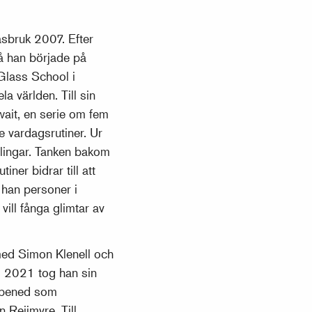
sbruk 2007. Efter
då han började på
Glass School i
a världen. Till sin
it, en serie om fem
e vardagsrutiner. Ur
lingar. Tanken bakom
iner bidrar till att
 han personer i
ill fånga glimtar av
ed Simon Klenell och
m. 2021 tog han sin
appened som
Reijmyre. Till