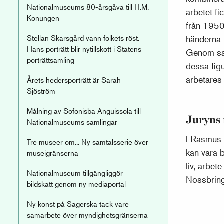
Nationalmuseums 80-årsgåva till H.M.
arbetet f
Konungen
från 1950
Stellan Skarsgård vann folkets röst.
händerna b
Hans porträtt blir nytillskott i Statens
Genom sam
porträttsamling
dessa fig
arbetares 
Årets hedersporträtt är Sarah
Sjöström
Målning av Sofonisba Anguissola till
Juryns 
Nationalmuseums samlingar
I Rasmus 
Tre museer om... Ny samtalsserie över
kan vara b
museigränserna
liv, arbe
Nationalmuseum tillgängliggör
Nossbring 
bildskatt genom ny mediaportal
Ny konst på Sagerska tack vare
samarbete över myndighetsgränserna