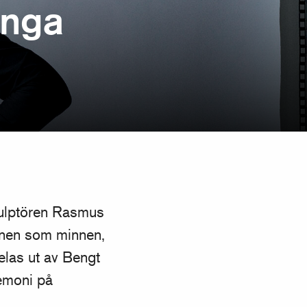
Unga
kulptören Rasmus
mnen som minnen,
elas ut av Bengt
remoni på