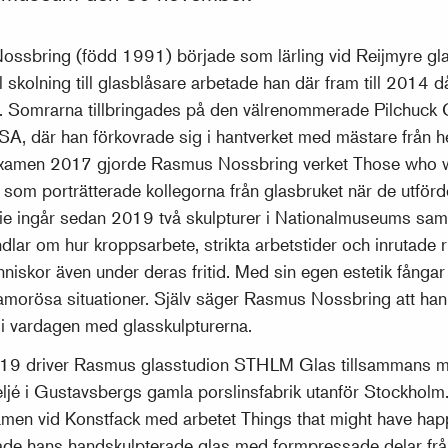
ssbring (född 1991) började som lärling vid Reijmyre gla
ll skolning till glasblåsare arbetade han där fram till 2014 
. Somrarna tillbringades på den välrenommerade Pilchuck 
SA, där han förkovrade sig i hantverket med mästare från hel
xamen 2017 gjorde Rasmus Nossbring verket Those who wa
 som porträtterade kollegorna från glasbruket när de utförd
ie ingår sedan 2019 två skulpturer i Nationalmuseums sam
dlar om hur kroppsarbete, strikta arbetstider och inrutade rut
niskor även under deras fritid. Med sin egen estetik fångar
amorösa situationer. Själv säger Rasmus Nossbring att han v
 i vardagen med glasskulpturerna.
19 driver Rasmus glasstudion STHLM Glas tillsammans m
teljé i Gustavsbergs gamla porslinsfabrik utanför Stockhol
men vid Konstfack med arbetet Things that might have h
de hans handskulpterade glas med formpressade delar från 