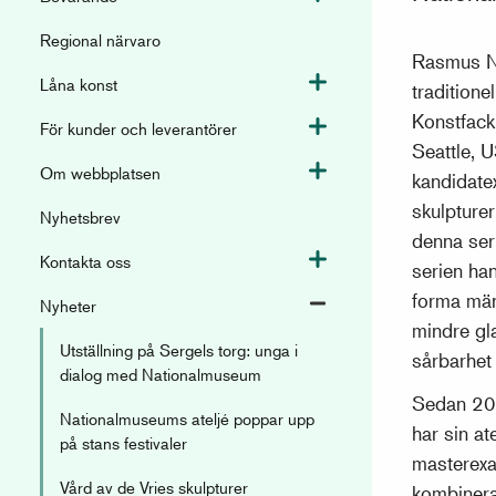
Regional närvaro
Rasmus No
Låna konst
Växla meny
traditione
Konstfack
För kunder och leverantörer
Växla meny
Seattle, U
Om webbplatsen
Växla meny
kandidate
skulpturer
Nyhetsbrev
denna ser
Kontakta oss
Växla meny
serien han
forma män
Nyheter
Växla meny
mindre gl
Utställning på Sergels torg: unga i
sårbarhet
dialog med Nationalmuseum
Sedan 20
Nationalmuseums ateljé poppar upp
har sin a
på stans festivaler
masterexa
Vård av de Vries skulpturer
kombinera