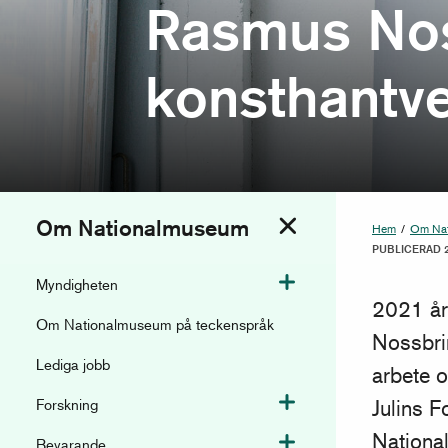
Rasmus Nos
konsthantv
Om Nationalmuseum
Hem
/
Om Na
Växla meny
PUBLICERAD 2
Myndigheten
Växla meny
2021 år
Om Nationalmuseum på teckenspråk
Nossbri
Lediga jobb
arbete o
Forskning
Växla meny
Julins 
Nationa
Bevarande
Växla meny