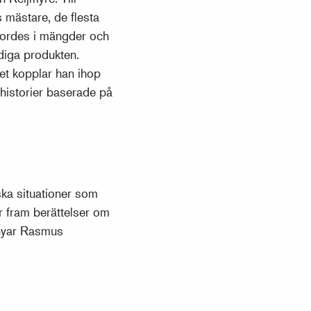
 mästare, de flesta
jordes i mängder och
rdiga produkten.
et kopplar han ihop
historier baserade på
ska situationer som
är fram berättelser om
rnyar Rasmus