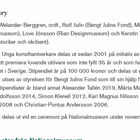
ury
elander-Berggren, ordf., Rolf Julin (Bengt Julins Fond), Mi
lmuseum), Love Jönsson (Rian Designmuseum) och Kersti
toriker och skribent).
 Unga konsthantverkare delas ut sedan 2001 på initiativ av
l att premiera lovande utövare som inte fyllt 35 år och som h
t i Sverige. Stipendiet är på 100 000 kronor och delas ut v
 utses av styrelsen för Bengt Julins Fond som till sin hjälp h
stipendiater är bland annat Alexander Tallén 2019, Märta M
dolfsson 2014, Simon Klenell 2012, Karl Magnus Nilsson
 2008 och Christian-Pontus Andersson 2006.
t delas ut vid en ceremoni på Nationalmuseum under novem