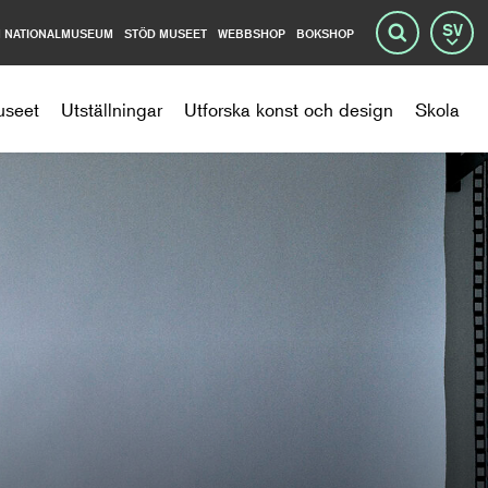
 NATIONALMUSEUM
STÖD MUSEET
WEBBSHOP
BOKSHOP
Språ
Sök
useet
Utställningar
Utforska konst och design
Skola