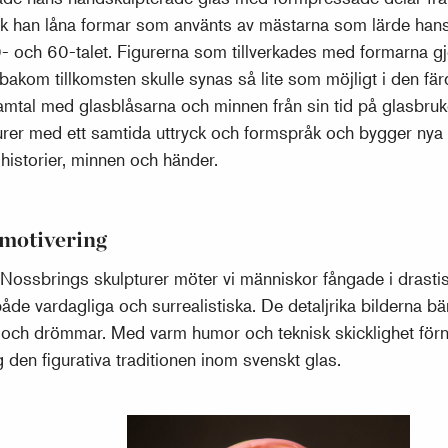
ick han låna formar som använts av mästarna som lärde hans
- och 60-talet. Figurerna som tillverkades med formarna g
akom tillkomsten skulle synas så lite som möjligt i den fä
tal med glasblåsarna och minnen från sin tid på glasbruk
urer med ett samtida uttryck och formspråk och bygger nya 
historier, minnen och händer.
motivering
Nossbrings skulpturer möter vi människor fångade i drasti
åde vardagliga och surrealistiska. De detaljrika bilderna b
te och drömmar. Med varm humor och teknisk skicklighet fö
den figurativa traditionen inom svenskt glas.