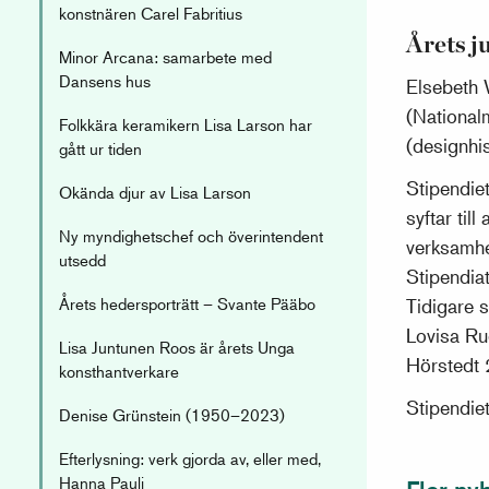
konstnären Carel Fabritius
Årets j
Minor Arcana: samarbete med
Dansens hus
Elsebeth W
(Nationa
Folkkära keramikern Lisa Larson har
(designhis
gått ur tiden
Stipendiet
Okända djur av Lisa Larson
syftar til
Ny myndighetschef och överintendent
verksamhe
utsedd
Stipendiat
Årets hedersporträtt – Svante Pääbo
Tidigare 
Lovisa Ru
Lisa Juntunen Roos är årets Unga
Hörstedt
konsthantverkare
Stipendie
Denise Grünstein (1950–2023)
Efterlysning: verk gjorda av, eller med,
Hanna Pauli