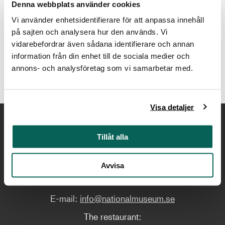
Denna webbplats använder cookies
New Year's Eve, Thursday
Closed
31 December, 2026
Vi använder enhetsidentifierare för att anpassa innehåll
på sajten och analysera hur den används. Vi
New Years's Day, Friday 1
vidarebefordrar även sådana identifierare och annan
Closed
January 2027
information från din enhet till de sociala medier och
annons- och analysföretag som vi samarbetar med.
Visa detaljer
Contact us
Tillåt alla
Telephone:
+46 (0)8 519 543 00
Avvisa
Telefax:
+46 (0)8 519 544 51
E-mail:
info@nationalmuseum.se
The restaurant: