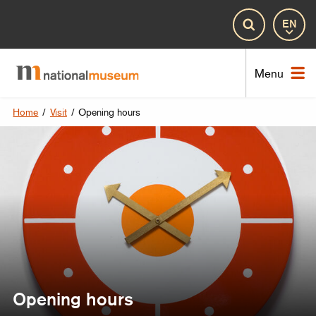
Lan
Search
Nat
Menu
Home
/
Visit
/
Opening hours
Opening hours